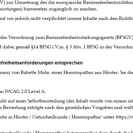
 zur Umsetzung der die europäische Barrierefreiheitsrichtlinie
eistungen) barrierefrei zugänglich zu machen.
 wir jedoch nicht verpflichtet unsere Inhalte nach den Richtli
s der Verordnung zum Barrierefreiheitsstärkungsgesetz (BFSGV)
nd dabei gemäß §14 BFSG i.V.m. § 3 Abs. 1 BFSG in der Verordn
refreiheitsanforderungen entsprechen
räsenz von Babette Mohr, einer Homöopathin aus Höxter. Sie di
 an WCAG 2.0 Level A.
t auf einer Selbstbeurteilung (der Inhalt wurde von einem int
e Bewertung erfolgte nach den gesetzlichen Vorgaben und wel
Mohr in Höxter / Natuirheilkunde / Homöopathie‘ unter https://
 Natuirheilkunde / Homöopathie‘ hat gegenüber dem durch die