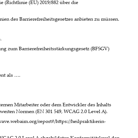
 (Richtlinie (EU) 2019/882 über die
nien des Barrierefreiheitsgesetzes anbieten zu müssen.
.
ung zum Barrierefreiheitsstärkungsgesetz (BFSGV)
ent als ….
ernen Mitarbeiter oder dem Entwickler des Inhalts
tweiten Normen (EN 301 549, WCAG 2.0 Level A).
wave.webaim.org/report#/https://heilpraktikerin-
 WCAG 2.0 Level A abgebildeten Konformitätslevel den